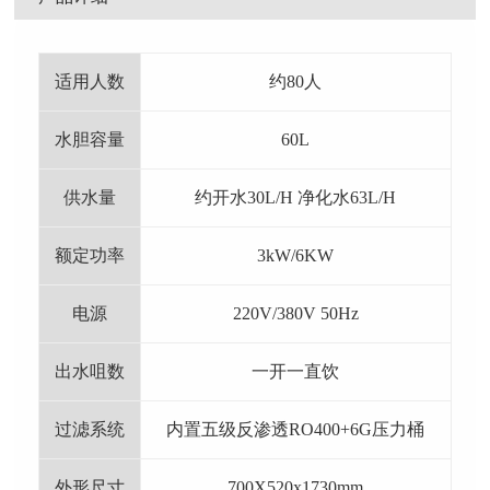
适用人数
约80人
水胆容量
60L
供水量
约开水30L/H 净化水63L/H
额定功率
3kW/6KW
电源
220V/380V 50Hz
出水咀数
一开一直饮
过滤系统
内置五级反渗透RO400+6G压力桶
外形尺寸
700X520x1730mm