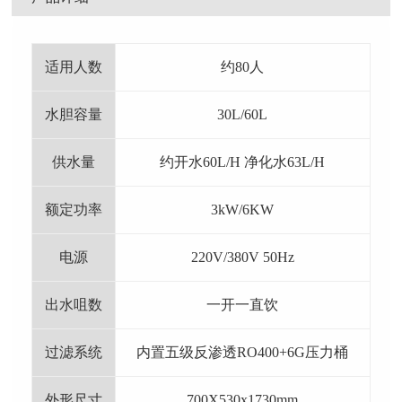
适用人数
约80人
水胆容量
30L/60L
供水量
约开水60L/H 净化水63L/H
额定功率
3kW/6KW
电源
220V/380V 50Hz
出水咀数
一开一直饮
过滤系统
内置五级反渗透RO400+6G压力桶
外形尺寸
700X530x1730mm