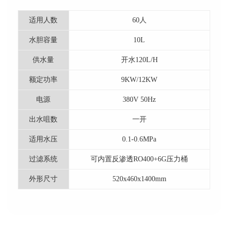
适用人数
60人
水胆容量
10L
供水量
开水120L/H
额定功率
9KW/12KW
电源
380V 50Hz
出水咀数
一开
适用水压
0.1-0.6MPa
过滤系统
可内置反渗透RO400+6G压力桶
外形尺寸
520x460x1400mm