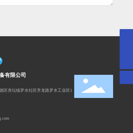
1275167889@qq.com
400-097-6899
备有限公司
德区杏坛镇罗水社区齐龙路罗水工业区1
q.com