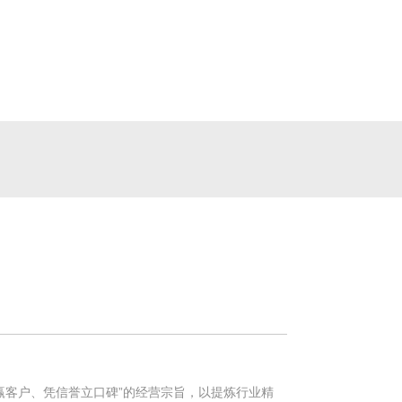
新闻资讯
联系我们
400-097-6899
赢客户、凭信誉立口碑”的经营宗旨，以提炼行业精