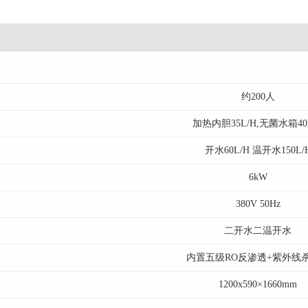
约200人
加热内胆35L/H,无菌水箱40
开水60L/H 温开水150L/
6kW
380V 50Hz
二开水二温开水
内置五级RO反渗透+紫外线
1200x590×1660mm